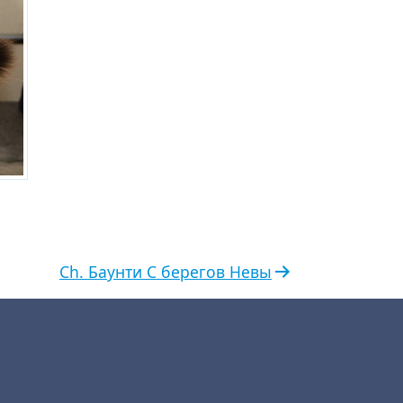
Ch. Баунти С берегов Невы