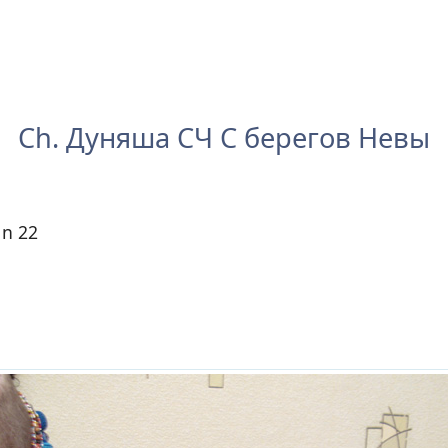
Сh. Дуняша СЧ С берегов Невы
 n 22