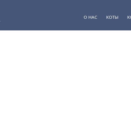
О НАС
КОТЫ
К
к