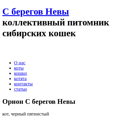
С берегов Невы
коллективный питомник
сибирских кошек
О нас
коты
кошки
котята
контакты
статьи
Орион С берегов Невы
кот, черный пятнистый