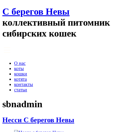
С берегов Невы
коллективный питомник
сибирских кошек
О нас
коты
кошки
котята
контакты
статьи
sbnadmin
Несси С берегов Невы