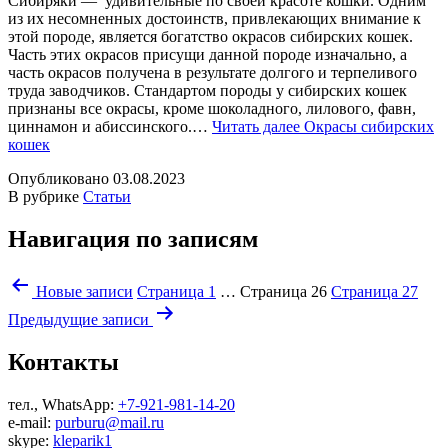
Сибиряки — удивительные по своей красоте кошки. Одним
из их несомненных достоинств, привлекающих внимание к
этой породе, является богатство окрасов сибирских кошек.
Часть этих окрасов присущи данной породе изначально, а
часть окрасов получена в результате долгого и терпеливого
труда заводчиков. Стандартом породы у сибирских кошек
признаны все окрасы, кроме шоколадного, лилового, фавн,
циннамон и абиссинского.…
Читать далее
Окрасы сибирских
кошек
Опубликовано
03.08.2023
В рубрике
Статьи
Навигация по записям
Новые
записи
Страница 1
…
Страница 26
Страница 27
Предыдущие
записи
Контакты
тел., WhatsApp:
+7-921-981-14-20
e-mail:
purburu@mail.ru
skype:
kleparik1